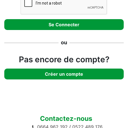
ou
Pas encore de compte?
Créer un compte
Contactez-nous
0664 962 192
/
0522 489 176