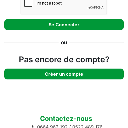
ou
Pas encore de compte?
Créer un compte
Contactez-nous
0664 962 192
/
0522 489 176