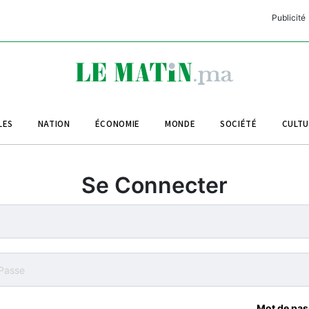
Publicité
C
L
A
LES
NATION
ÉCONOMIE
MONDE
SOCIÉTÉ
CULT
L
L
Se Connecter
L
M
M
B
Mot de pas