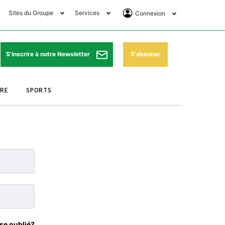
Sites du Groupe
Services
Connexion
lub Avantages
Horaires de prières
Se Connecter
e Matin Sports
Pharmacies de garde
Abonnement
S'abonner
S'inscrire à notre Newsletter
ssahraa
Météo
Archives ePaper
URE
SPORTS
e Matin Store
Programme TV
e Matin Annonces
Cinéma
es Imprimeries du
Horaires de train
atin
Bourse
orocco Today Forum
ookclub
se oublié?