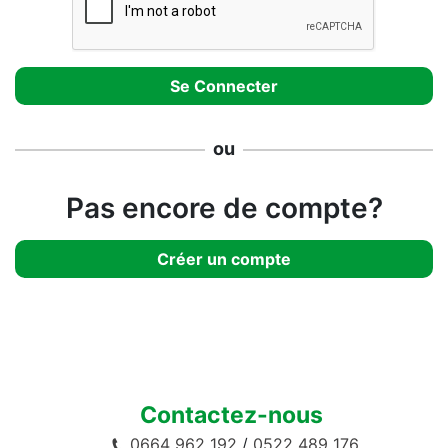
ou
Pas encore de compte?
Créer un compte
Contactez-nous
0664 962 192
/
0522 489 176