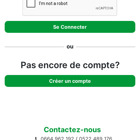
ou
Pas encore de compte?
Créer un compte
Contactez-nous
0664 962 192
/
0522 489 176