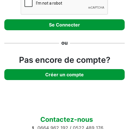
ou
Pas encore de compte?
Créer un compte
Contactez-nous
0664 962 192
/
0522 489 176