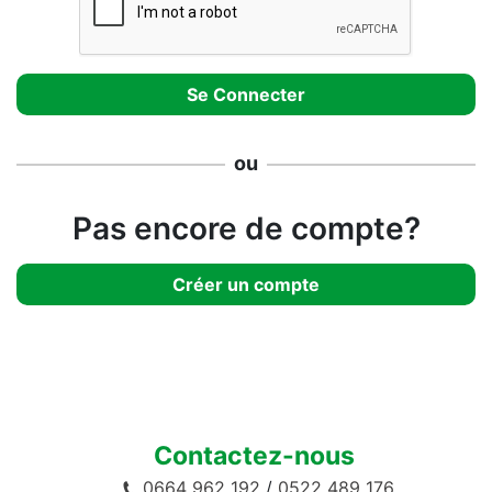
ou
Pas encore de compte?
Créer un compte
Contactez-nous
0664 962 192
/
0522 489 176