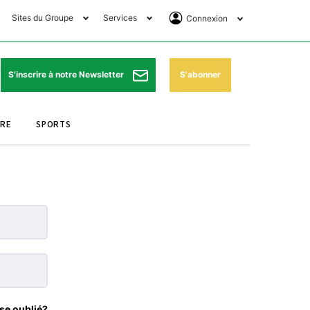
Sites du Groupe
Services
Connexion
lub Avantages
Horaires de prières
Se Connecter
e Matin Sports
Pharmacies de garde
Abonnement
S'abonner
S'inscrire à notre Newsletter
ssahraa
Météo
Archives ePaper
URE
SPORTS
e Matin Store
Programme TV
e Matin Annonces
Cinéma
es Imprimeries du
Horaires de train
atin
Bourse
orocco Today Forum
ookclub
se oublié?