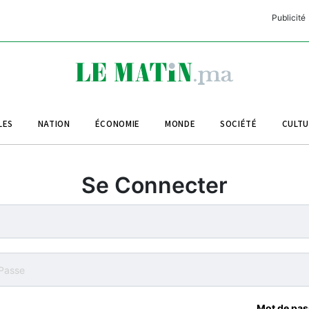
Publicité
C
L
A
LES
NATION
ÉCONOMIE
MONDE
SOCIÉTÉ
CULT
L
L
Se Connecter
L
M
M
B
Mot de pas