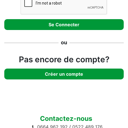
ou
Pas encore de compte?
Créer un compte
Contactez-nous
0664 962 192
/
0522 489 176