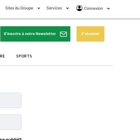
Sites du Groupe
Services
Connexion
lub Avantages
Horaires de prières
Se Connecter
e Matin Sports
Pharmacies de garde
Abonnement
S'abonner
S'inscrire à notre Newsletter
ssahraa
Météo
Archives ePaper
URE
SPORTS
e Matin Store
Programme TV
e Matin Annonces
Cinéma
es Imprimeries du
Horaires de train
atin
Bourse
orocco Today Forum
ookclub
se oublié?