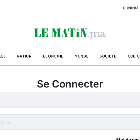
Publicité
C
L
A
LES
NATION
ÉCONOMIE
MONDE
SOCIÉTÉ
CULT
L
L
Se Connecter
L
M
M
B
Mot de pas