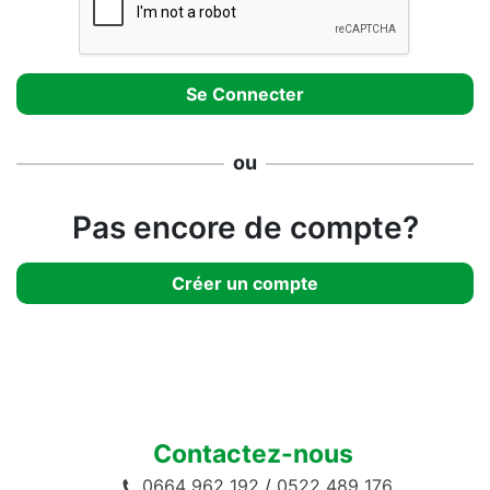
ou
Pas encore de compte?
Créer un compte
Contactez-nous
0664 962 192
/
0522 489 176