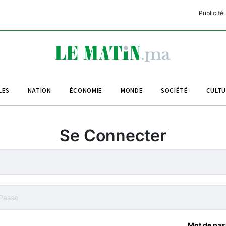
Publicité
C
L
A
LES
NATION
ÉCONOMIE
MONDE
SOCIÉTÉ
CULT
L
L
Se Connecter
L
M
M
B
Mot de pas