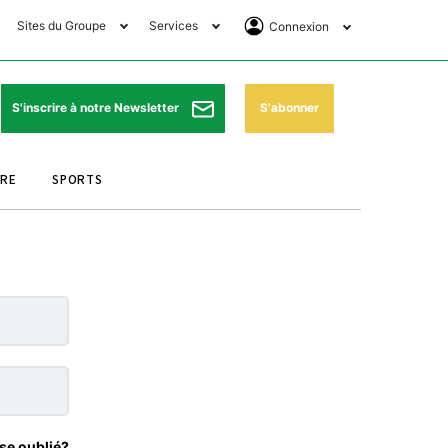
Sites du Groupe
Services
Connexion
lub Avantages
Horaires de prières
Se Connecter
e Matin Sports
Pharmacies de garde
Abonnement
S'abonner
S'inscrire à notre Newsletter
ssahraa
Météo
Archives ePaper
URE
SPORTS
e Matin Store
Programme TV
e Matin Annonces
Cinéma
es Imprimeries du
Horaires de train
atin
Bourse
orocco Today Forum
ookclub
se oublié?