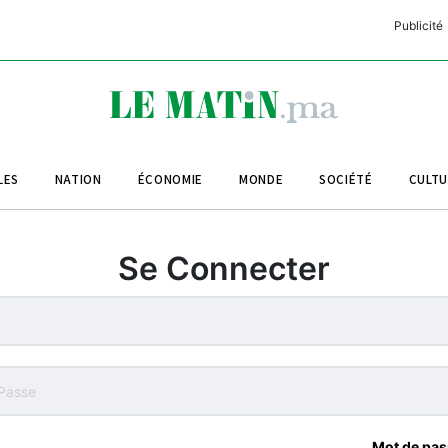
Publicité
C
L
A
LES
NATION
ÉCONOMIE
MONDE
SOCIÉTÉ
CULT
L
L
Se Connecter
L
M
M
B
Mot de pas