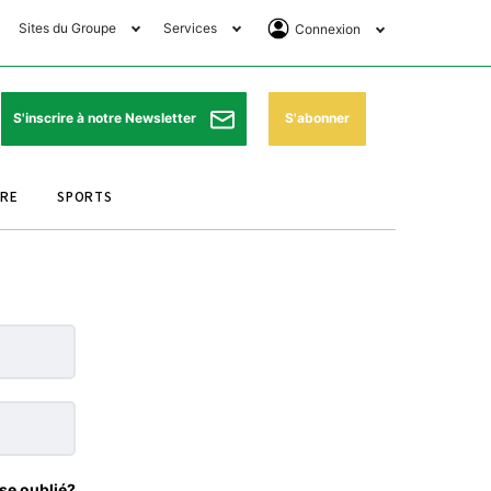
Sites du Groupe
Services
Connexion
lub Avantages
Horaires de prières
Se Connecter
e Matin Sports
Pharmacies de garde
Abonnement
S'abonner
S'inscrire à notre Newsletter
ssahraa
Météo
Archives ePaper
URE
SPORTS
e Matin Store
Programme TV
e Matin Annonces
Cinéma
es Imprimeries du
Horaires de train
atin
Bourse
orocco Today Forum
ookclub
se oublié?