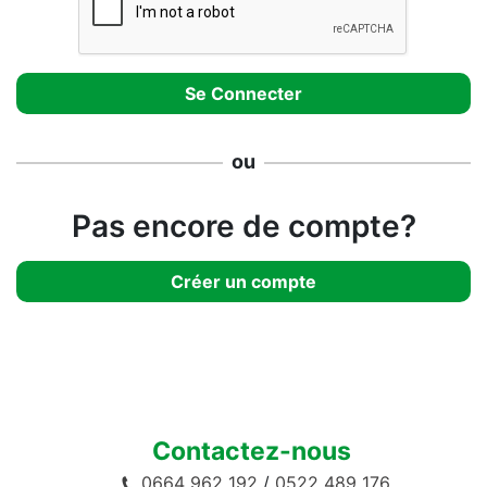
ou
Pas encore de compte?
Créer un compte
Contactez-nous
0664 962 192
/
0522 489 176