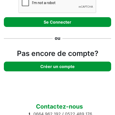
ou
Pas encore de compte?
Créer un compte
Contactez-nous
0664 962 192
/
0522 489 176