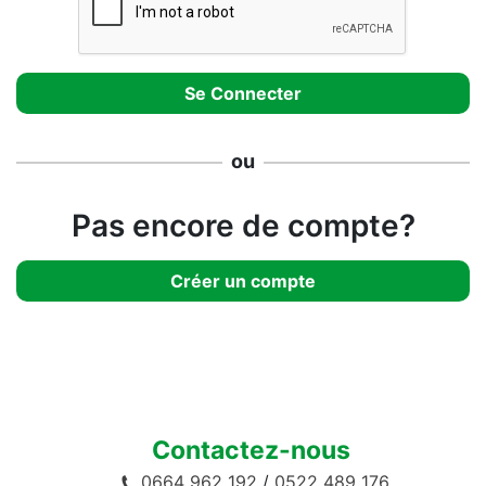
ou
Pas encore de compte?
Créer un compte
Contactez-nous
0664 962 192
/
0522 489 176