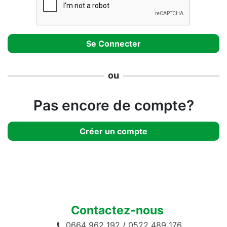
ou
Pas encore de compte?
Créer un compte
Contactez-nous
0664 962 192
/
0522 489 176