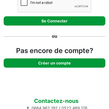
ou
Pas encore de compte?
Créer un compte
Contactez-nous
0664 962 192
/
0522 489 176