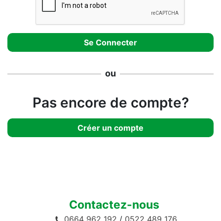
ou
Pas encore de compte?
Créer un compte
Contactez-nous
0664 962 192
/
0522 489 176