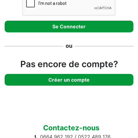
ou
Pas encore de compte?
Créer un compte
Contactez-nous
0664 962 192
/
0522 489 176