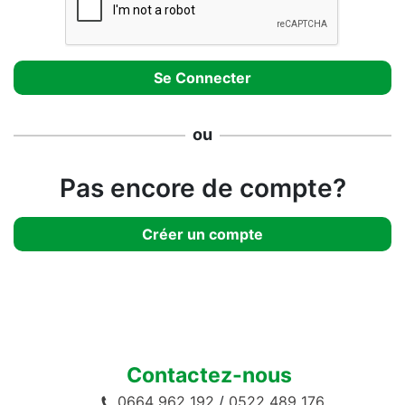
ou
Pas encore de compte?
Créer un compte
Contactez-nous
0664 962 192
/
0522 489 176