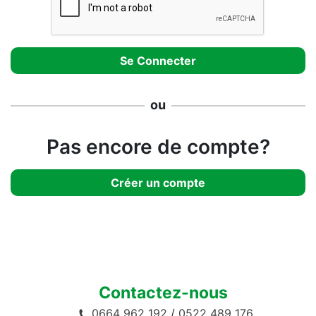
ou
Pas encore de compte?
Créer un compte
Contactez-nous
0664 962 192
/
0522 489 176