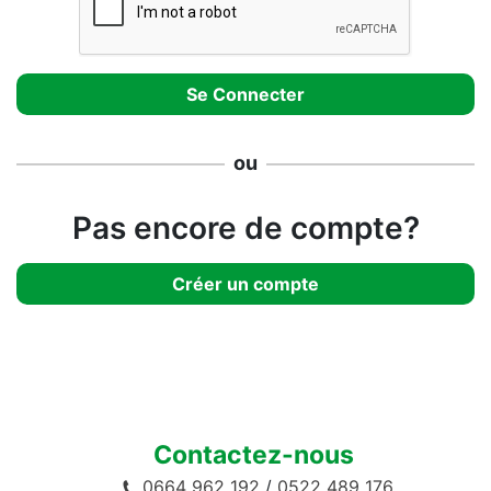
ou
Pas encore de compte?
Créer un compte
Contactez-nous
0664 962 192
/
0522 489 176