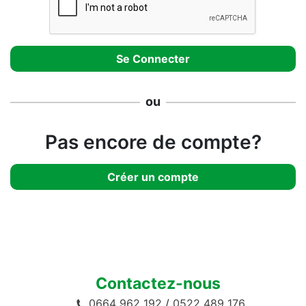
ou
Pas encore de compte?
Créer un compte
Contactez-nous
0664 962 192
/
0522 489 176