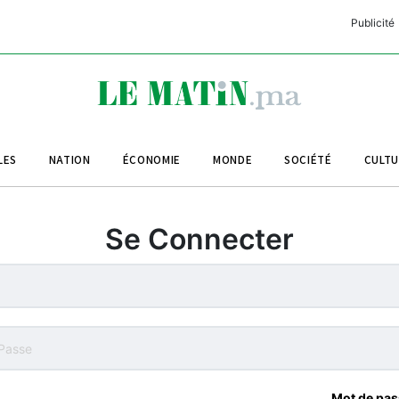
Publicité
C
L
A
LES
NATION
ÉCONOMIE
MONDE
SOCIÉTÉ
CULT
L
L
Se Connecter
L
M
M
B
Mot de pas