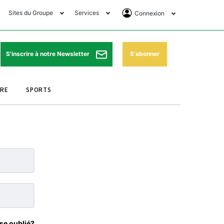
Sites du Groupe
Services
Connexion
lub Avantages
Horaires de prières
Se Connecter
e Matin Sports
Pharmacies de garde
Abonnement
S'abonner
S'inscrire à notre Newsletter
ssahraa
Météo
Archives ePaper
URE
SPORTS
e Matin Store
Programme TV
e Matin Annonces
Cinéma
es Imprimeries du
Horaires de train
atin
Bourse
orocco Today Forum
ookclub
se oublié?