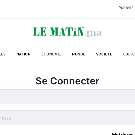
Publicité
C
L
A
LES
NATION
ÉCONOMIE
MONDE
SOCIÉTÉ
CULT
L
L
Se Connecter
L
M
M
B
Mot de pas