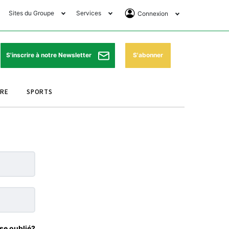
Sites du Groupe
Services
Connexion
lub Avantages
Horaires de prières
Se Connecter
e Matin Sports
Pharmacies de garde
Abonnement
S'abonner
S'inscrire à notre Newsletter
ssahraa
Météo
Archives ePaper
URE
SPORTS
e Matin Store
Programme TV
e Matin Annonces
Cinéma
es Imprimeries du
Horaires de train
atin
Bourse
orocco Today Forum
ookclub
se oublié?