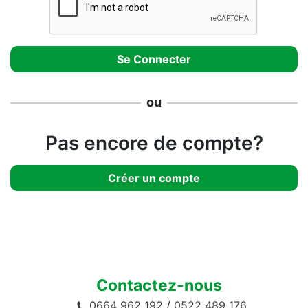
ou
Pas encore de compte?
Créer un compte
Contactez-nous
0664 962 192
/
0522 489 176