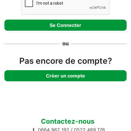
ou
Pas encore de compte?
Créer un compte
Contactez-nous
0664 962 192
/
0522 489 176