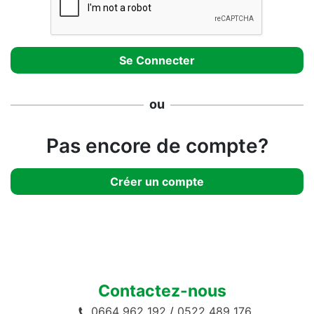
ou
Pas encore de compte?
Créer un compte
Contactez-nous
0664 962 192
/
0522 489 176