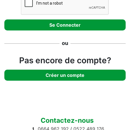
ou
Pas encore de compte?
Créer un compte
Contactez-nous
0664 962 192
/
0522 489 176