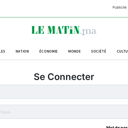
Publicité
C
L
A
LES
NATION
ÉCONOMIE
MONDE
SOCIÉTÉ
CULT
L
L
Se Connecter
L
M
M
B
Mot de pas