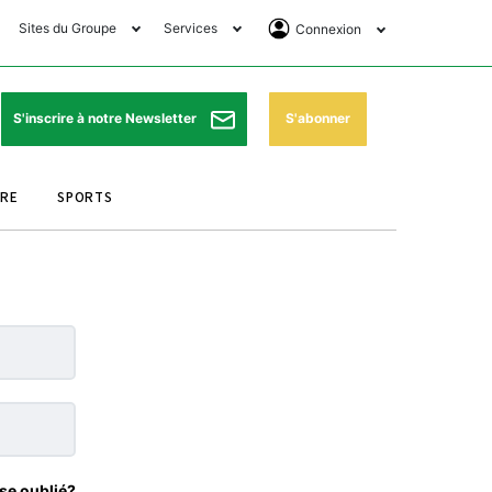
Sites du Groupe
Services
Connexion
lub Avantages
Horaires de prières
Se Connecter
e Matin Sports
Pharmacies de garde
Abonnement
S'abonner
S'inscrire à notre Newsletter
ssahraa
Météo
Archives ePaper
URE
SPORTS
e Matin Store
Programme TV
e Matin Annonces
Cinéma
es Imprimeries du
Horaires de train
atin
Bourse
orocco Today Forum
ookclub
se oublié?