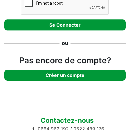
ou
Pas encore de compte?
Créer un compte
Contactez-nous
0664 962 192
/
0522 489 176