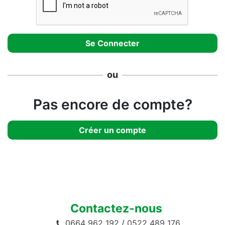
ou
Pas encore de compte?
Créer un compte
Contactez-nous
0664 962 192
/
0522 489 176