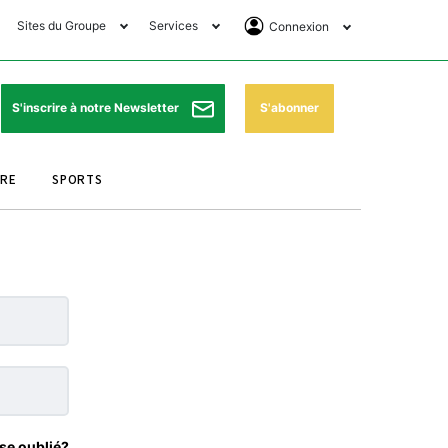
Sites du Groupe
Services
Connexion
lub Avantages
Horaires de prières
Se Connecter
e Matin Sports
Pharmacies de garde
Abonnement
S'abonner
S'inscrire à notre Newsletter
ssahraa
Météo
Archives ePaper
URE
SPORTS
e Matin Store
Programme TV
e Matin Annonces
Cinéma
es Imprimeries du
Horaires de train
atin
Bourse
orocco Today Forum
ookclub
se oublié?