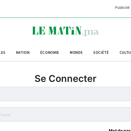
Publicité
C
L
A
LES
NATION
ÉCONOMIE
MONDE
SOCIÉTÉ
CULT
L
L
Se Connecter
L
M
M
B
Mot de pas