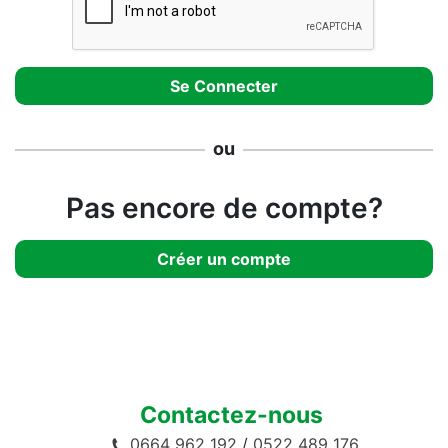
ou
Pas encore de compte?
Créer un compte
Contactez-nous
0664 962 192
/
0522 489 176