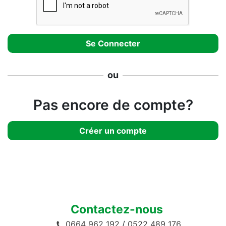
ou
Pas encore de compte?
Créer un compte
Contactez-nous
0664 962 192
/
0522 489 176