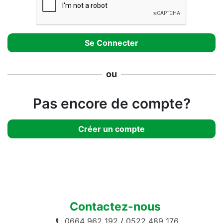
ou
Pas encore de compte?
Créer un compte
Contactez-nous
0664 962 192
/
0522 489 176