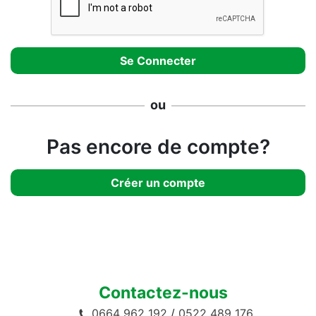
ou
Pas encore de compte?
Créer un compte
Contactez-nous
0664 962 192
/
0522 489 176