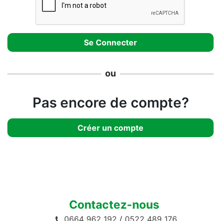
ou
Pas encore de compte?
Créer un compte
Contactez-nous
0664 962 192
/
0522 489 176