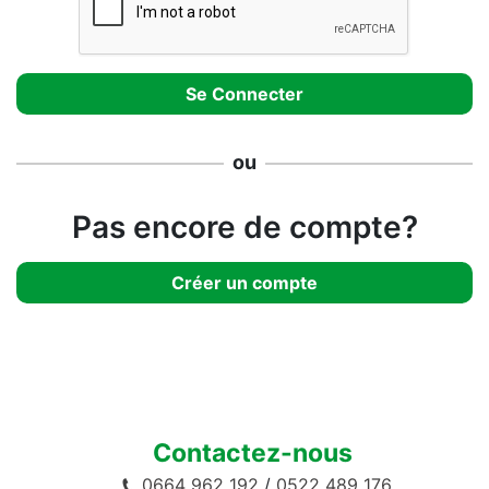
ou
Pas encore de compte?
Créer un compte
Contactez-nous
0664 962 192
/
0522 489 176