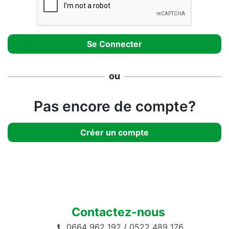
ou
Pas encore de compte?
Créer un compte
Contactez-nous
0664 962 192
/
0522 489 176