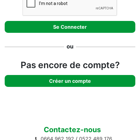
ou
Pas encore de compte?
Créer un compte
Contactez-nous
0664 962 192
/
0522 489 176