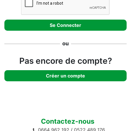
ou
Pas encore de compte?
Créer un compte
Contactez-nous
0664 962 192
/
0522 489 176