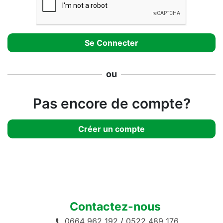
ou
Pas encore de compte?
Créer un compte
Contactez-nous
0664 962 192
/
0522 489 176