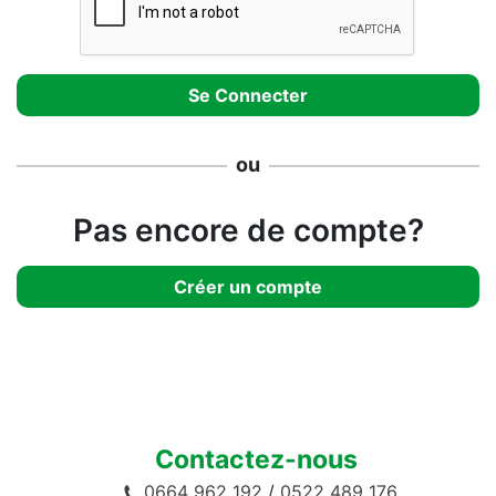
ou
Pas encore de compte?
Créer un compte
Contactez-nous
0664 962 192
/
0522 489 176