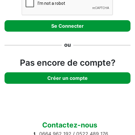
ou
Pas encore de compte?
Créer un compte
Contactez-nous
0664 962 192
/
0522 489 176