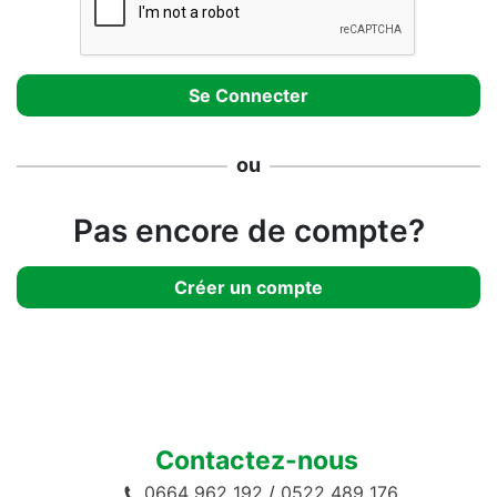
ou
Pas encore de compte?
Créer un compte
Contactez-nous
0664 962 192
/
0522 489 176