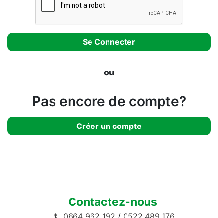
ou
Pas encore de compte?
Créer un compte
Contactez-nous
0664 962 192
/
0522 489 176