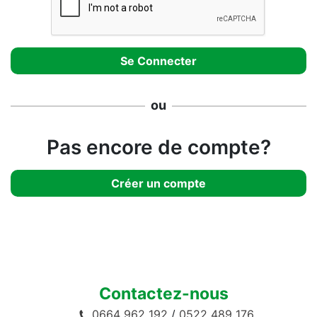
ou
Pas encore de compte?
Créer un compte
Contactez-nous
0664 962 192
/
0522 489 176