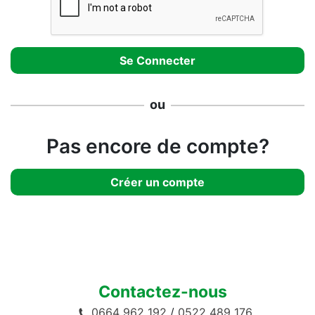
ou
Pas encore de compte?
Créer un compte
Contactez-nous
0664 962 192
/
0522 489 176